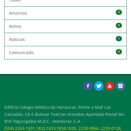
0
Anuncios
0
Avisos
1
Noticias
0
Comunicado
Edificio Colegio Médico de Honduras, frente a Mall Las
Cascadas, CA 6 Bulevar Fuerzas Armadas Apartado Postal No.
810 Tegucigalpa M.D.C., Honduras, C.A.
(504) 2269-1831,1832,1833,1834,1835; 2228-0866, 2230-0128,