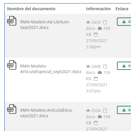
Nombre del documento
Información
Enlace
RMH-Modelo-Ad-Libitum-
2433
D
Sept2021.docx
docx
158
KB
27/09/2021
2:50pm
RMH-Modelo-
2448
D
ArtículoEspecial_sept2021.docx
docx
159
KB
27/09/2021
3:01pm
RMH-Modelo-ArtículoÉtica-
2524
D
sept2021.docx
docx
158
KB
27/09/2021