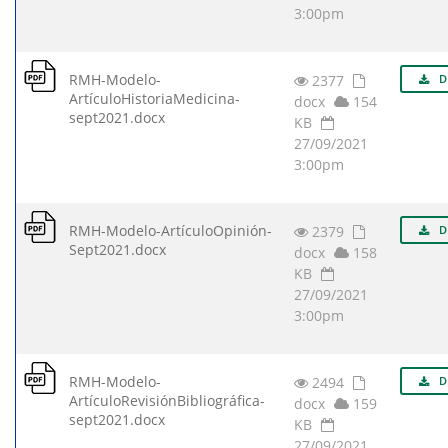
3:00pm
RMH-Modelo-
2377
D
ArtículoHistoriaMedicina-
docx
154
sept2021.docx
KB
27/09/2021
3:00pm
RMH-Modelo-ArtículoOpinión-
2379
D
Sept2021.docx
docx
158
KB
27/09/2021
3:00pm
RMH-Modelo-
2494
D
ArtículoRevisiónBibliográfica-
docx
159
sept2021.docx
KB
27/09/2021