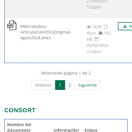
27/09/2021
3:02pm
RMH-Modelo-
1476
D
ArticuloCientificoOriginal-
docx
162
agost2024.docx
KB
09/08/2024
3:54pm
Mostrando página 1 de 2
Anterior
1
2
Siguiente
CONSORT
Nombre del
documento
Información
Enlace