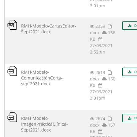
3:01pm
RMH-Modelo-CartasEditor-
2359
D
Sept2021.docx
docx
158
KB
27/09/2021
2:52pm
RMH-Modelo-
2814
D
ComunicaciónCorta-
docx
160
sept2021.docx
KB
27/09/2021
3:01pm
RMH-Modelo-
2674
D
ImagenPrácticaClínica-
docx
157
Sept2021.docx
KB