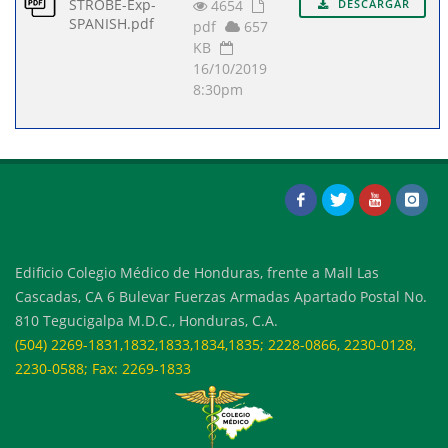
STROBE-Exp-
4654
DESCARGAR
SPANISH.pdf
pdf
657
KB
16/10/2019
8:30pm
Edificio Colegio Médico de Honduras, frente a Mall Las
Cascadas, CA 6 Bulevar Fuerzas Armadas Apartado Postal No.
810 Tegucigalpa M.D.C., Honduras, C.A.
(504) 2269-1831,1832,1833,1834,1835; 2228-0866, 2230-0128,
2230-0588; Fax: 2269-1833