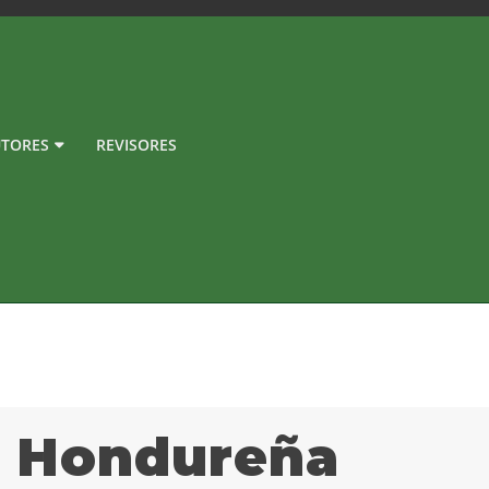
TORES
REVISORES
a Hondureña