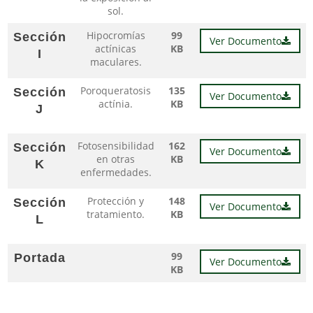
sol.
Hipocromías
99
Sección
Ver Documento
actínicas
KB
I
maculares.
Poroqueratosis
135
Sección
Ver Documento
actínia.
KB
J
Fotosensibilidad
162
Sección
Ver Documento
en otras
KB
K
enfermedades.
Protección y
148
Sección
Ver Documento
tratamiento.
KB
L
99
Portada
Ver Documento
KB