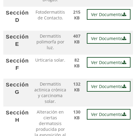
Fotodermatitis
215
Sección
Ver Documento
de Contacto.
KB
D
Dermatitis
407
Sección
Ver Documento
polimorfa por
KB
E
luz.
Urticaria solar.
82
Sección
Ver Documento
KB
F
Dermatitis
132
Sección
Ver Documento
actinica crónica
KB
G
y carcinoma
solar.
Alteración en
130
Sección
Ver Documento
ciertas
KB
H
dermatosis
producida por
la exposición al