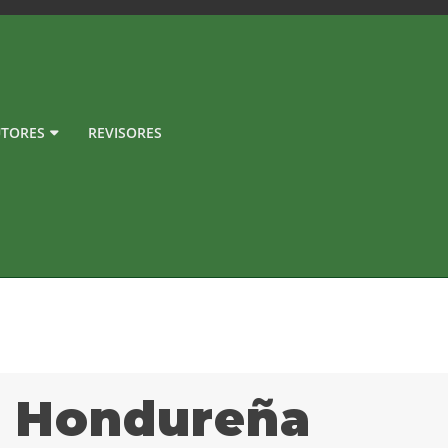
TORES
REVISORES
a Hondureña