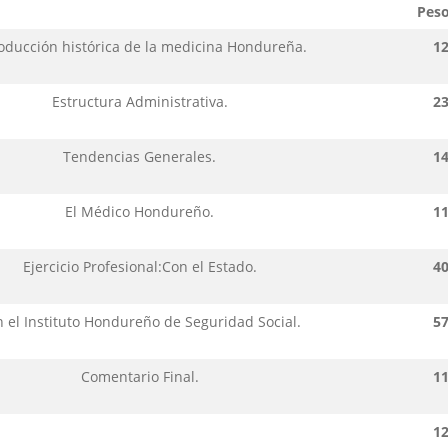
Pes
roducción histórica de la medicina Hondureña.
1
Estructura Administrativa.
2
Tendencias Generales.
1
El Médico Hondureño.
1
Ejercicio Profesional:Con el Estado.
4
 el Instituto Hondureño de Seguridad Social.
5
Comentario Final.
1
1