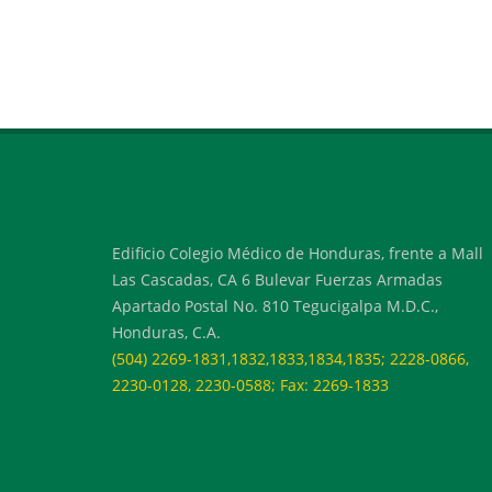
Edificio Colegio Médico de Honduras, frente a Mall
Las Cascadas, CA 6 Bulevar Fuerzas Armadas
Apartado Postal No. 810 Tegucigalpa M.D.C.,
Honduras, C.A.
(504) 2269-1831,1832,1833,1834,1835; 2228-0866,
2230-0128, 2230-0588; Fax: 2269-1833