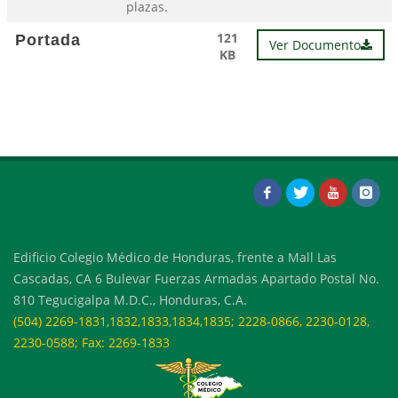
plazas.
121
Portada
Ver Documento
KB
Edificio Colegio Médico de Honduras, frente a Mall Las
Cascadas, CA 6 Bulevar Fuerzas Armadas Apartado Postal No.
810 Tegucigalpa M.D.C., Honduras, C.A.
(504) 2269-1831,1832,1833,1834,1835; 2228-0866, 2230-0128,
2230-0588; Fax: 2269-1833