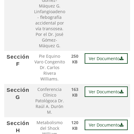
Gómez-
Máquez G.
Linfangioadeno
- flebografía
accidental por
vía transosea.
Por el Dr. José
Gómez-
Máquez G.
Pie Equino
250
Sección
Ver Documento
Varo Congenito
KB
F
Dr. Carlos
Rivera
Williams.
Conferencia
163
Sección
Ver Documento
Clínico
KB
G
Patológoca Dr.
Raúl A. Durón
M.
Metabolismo
120
Sección
Ver Documento
del Shock
KB
H
William