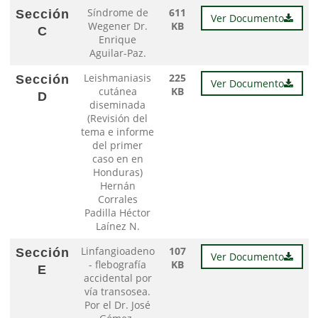
Síndrome de
611
Sección
Ver Documento
Wegener Dr.
KB
C
Enrique
Aguilar-Paz.
Leishmaniasis
225
Sección
Ver Documento
cutánea
KB
D
diseminada
(Revisión del
tema e informe
del primer
caso en en
Honduras)
Hernán
Corrales
Padilla Héctor
Laínez N.
Linfangioadeno
107
Sección
Ver Documento
- flebografía
KB
E
accidental por
vía transosea.
Por el Dr. José