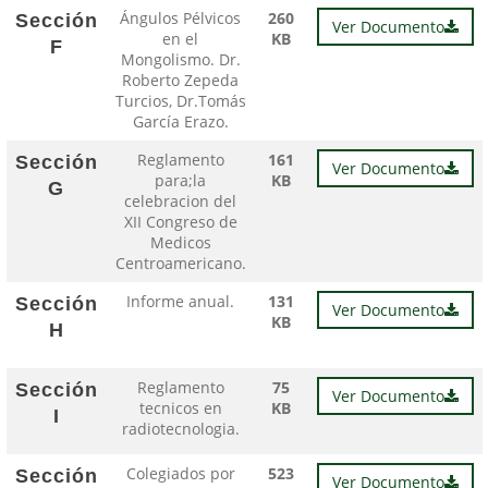
Ángulos Pélvicos
260
Sección
Ver Documento
en el
KB
F
Mongolismo. Dr.
Roberto Zepeda
Turcios, Dr.Tomás
García Erazo.
Reglamento
161
Sección
Ver Documento
para;la
KB
G
celebracion del
XII Congreso de
Medicos
Centroamericano.
Informe anual.
131
Sección
Ver Documento
KB
H
Reglamento
75
Sección
Ver Documento
tecnicos en
KB
I
radiotecnologia.
Colegiados por
523
Sección
Ver Documento