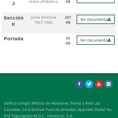
orden alfabetico.
KB
J
Junta directiva
287
Sección
Ver Documento
1967-1968.
KB
K
65
Portada
Ver Documento
KB
Edificio Colegio Médico de Honduras, frente a Mall Las
Cascadas, CA 6 Bulevar Fuerzas Armadas Apartado Postal No.
810 Tegucigalpa M.D.C., Honduras, C.A.