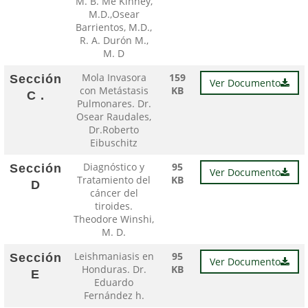
M. B. Me Kinney,
M.D.,Osear
Barrientos, M.D.,
R. A. Durón M.,
M. D
Mola Invasora
159
Sección
Ver Documento
con Metástasis
KB
C .
Pulmonares. Dr.
Osear Raudales,
Dr.Roberto
Eibuschitz
Diagnóstico y
95
Sección
Ver Documento
Tratamiento del
KB
D
cáncer del
tiroides.
Theodore Winshi,
M. D.
Leishmaniasis en
95
Sección
Ver Documento
Honduras. Dr.
KB
E
Eduardo
Fernández h.