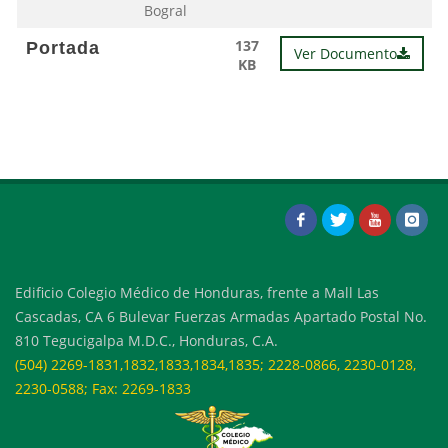
Bogral
137
Portada
Ver Documento
KB
Edificio Colegio Médico de Honduras, frente a Mall Las
Cascadas, CA 6 Bulevar Fuerzas Armadas Apartado Postal No.
810 Tegucigalpa M.D.C., Honduras, C.A.
(504) 2269-1831,1832,1833,1834,1835; 2228-0866, 2230-0128,
2230-0588; Fax: 2269-1833