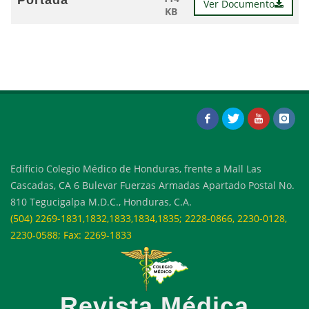
Portada
Ver Documento
KB
Edificio Colegio Médico de Honduras, frente a Mall Las
Cascadas, CA 6 Bulevar Fuerzas Armadas Apartado Postal No.
810 Tegucigalpa M.D.C., Honduras, C.A.
(504) 2269-1831,1832,1833,1834,1835; 2228-0866, 2230-0128,
2230-0588; Fax: 2269-1833
Revista Médica