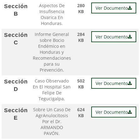
Aspectos De
280
Sección
Ver Documento
Insufisencia
KB
B
Ovarica En
Honduras.
Informe General
284
Sección
Ver Documento
sobre Bocio
KB
C
Endémico en
Honduras y
Recomendaciones
para su
Prevención.
Caso Observado
502
Sección
Ver Documento
En El Hospital San
KB
D
Felipe De
Tegucigalpa.
Sobre Un Caso De
624
Sección
Ver Documento
AgrAnulocitosis
KB
E
Por el Dr.
ARMANDO
PAVÓN.