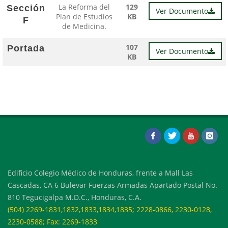
La Reforma del
129
Sección
Ver Documento
Plan de Estudios
KB
F
de Medicina.
107
Portada
Ver Documento
KB
Edificio Colegio Médico de Honduras, frente a Mall Las
Cascadas, CA 6 Bulevar Fuerzas Armadas Apartado Postal No.
810 Tegucigalpa M.D.C., Honduras, C.A.
(504) 2269-1831,1832,1833,1834,1835; 2228-0866, 2230-0128,
2230-0588; Fax: 2269-1833