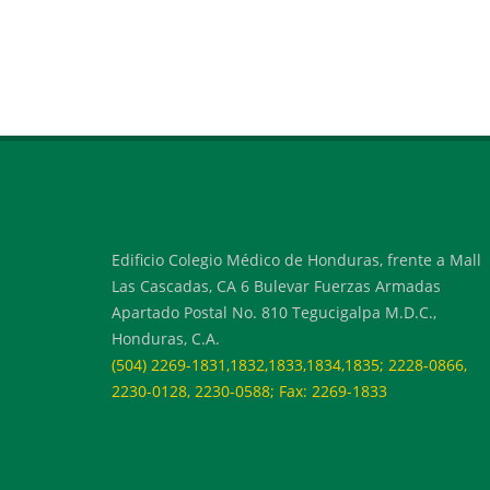
Edificio Colegio Médico de Honduras, frente a Mall
Las Cascadas, CA 6 Bulevar Fuerzas Armadas
Apartado Postal No. 810 Tegucigalpa M.D.C.,
Honduras, C.A.
(504) 2269-1831,1832,1833,1834,1835; 2228-0866,
2230-0128, 2230-0588; Fax: 2269-1833