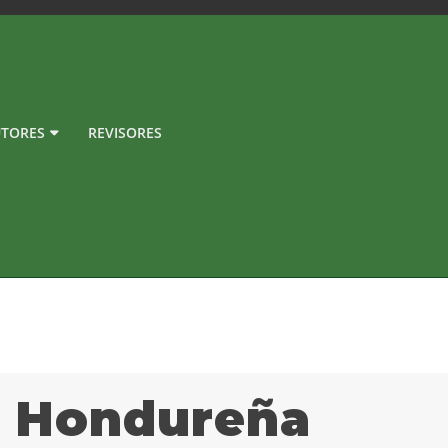
TORES
REVISORES
a Hondureña