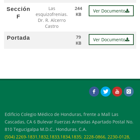
Las
244
Sección
Ver Documento
esquizofrenias.
KB
F
Dr. R. Alcerro
Castro
79
Portada
Ver Documento
KB
Edificio Colegio Médico de Honduras, frente a Mall Las
Cascadas, CA 6 Bulevar Fuerzas Armadas Apartado Postal No.
810 Tegucigalpa M.D.C., Honduras, C.A.
(504) 2269-1831,1832,1833,1834,1835; 2228-0866, 2230-0128,