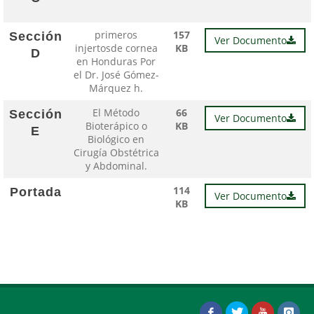
primeros
157
Sección
Ver Documento
injertosde cornea
KB
D
en Honduras Por
el Dr. José Gómez-
Márquez h.
El Método
66
Sección
Ver Documento
Bioterápico o
KB
E
Biológico en
Cirugía Obstétrica
y Abdominal.
114
Portada
Ver Documento
KB