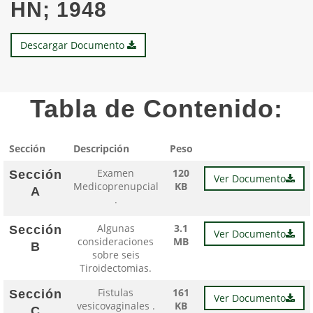
HN; 1948
Descargar Documento
Tabla de Contenido:
Sección
Descripción
Peso
Examen
120
Sección
Ver Documento
Medicoprenupcial
KB
A
.
Algunas
3.1
Sección
Ver Documento
consideraciones
MB
B
sobre seis
Tiroidectomias.
Fistulas
161
Sección
Ver Documento
vesicovaginales .
KB
C