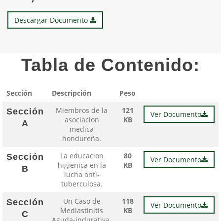
Descargar Documento
Tabla de Contenido:
Sección
Descripción
Peso
Miembros de la
121
Sección
Ver Documento
asociacion
KB
A
medica
hondureña.
La educacion
80
Sección
Ver Documento
higienica en la
KB
B
lucha anti-
tuberculosa.
Un Caso de
118
Sección
Ver Documento
Mediastinitis
KB
C
Aguda-indurativa.