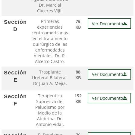
Dr. Marcial
Cáceres Vijil.
Primeras
76
Sección
Ver Documento
experiencias
KB
D
centroamericanas
en el tratamiento
quirúrgico de las
enfermedades
mentales. Dr. R.
Alcerro Castro.
Trasplante
88
Sección
Ver Documento
Ureteral Bilateral.
KB
E
Dr Juan A. Mejía.
Terapéutica
152
Sección
Ver Documento
Supresiva del
KB
F
Paludismo por
Medio de la
Atebrina. Dr.
Antonio Vidal.
El Problema
76