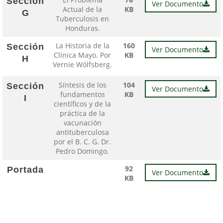
Sección
Ver Documento
Actual de la
KB
G
Tuberculosis en
Honduras.
La Historia de la
160
Sección
Ver Documento
Clínica Mayo. Por
KB
H
Vernie Wólfsberg.
Síntesis de los
104
Sección
Ver Documento
fundamentos
KB
I
científicos y de la
práctica de la
vacunación
antituberculosa
por el B. C. G. Dr.
Pedro Domingo.
92
Portada
Ver Documento
KB