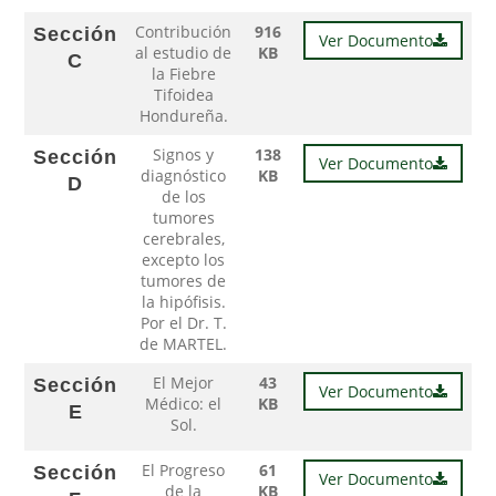
Contribución
916
Sección
Ver Documento
al estudio de
KB
C
la Fiebre
Tifoidea
Hondureña.
Signos y
138
Sección
Ver Documento
diagnóstico
KB
D
de los
tumores
cerebrales,
excepto los
tumores de
la hipófisis.
Por el Dr. T.
de MARTEL.
El Mejor
43
Sección
Ver Documento
Médico: el
KB
E
Sol.
El Progreso
61
Sección
Ver Documento
de la
KB