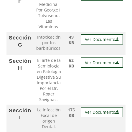
F
Medicina.
Por George I.
Totvnsend.
Las
Vitaminas.
Intoxicación
49
Sección
Ver Documento
por los
KB
G
barbitúricos.
El arte de la
62
Sección
Ver Documento
Semiología
KB
H
en Patología
Digestiva Su
importancia
Por el Dr.
Roger
Savignac,.
La Infección
175
Sección
Ver Documento
Focal de
KB
I
origen
Dental.