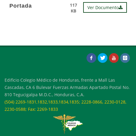
117
Portada
Ver Documento
KB
Edificio Colegio Médico de Honduras, frente a Mall Las
Cascadas, CA 6 Bulevar Fuerzas Armadas Apartado Postal No.
810 Tegucigalpa M.D.C., Honduras, C.A.
(504) 2269-1831,1832,1833,1834,1835; 2228-0866, 2230-0128,
2230-0588; Fax: 2269-1833