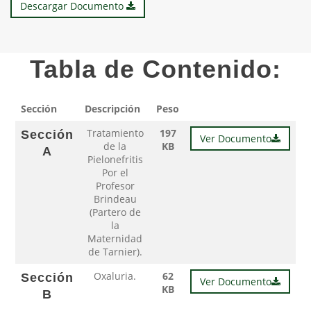
Descargar Documento
Tabla de Contenido:
Sección
Descripción
Peso
Tratamiento
197
Sección
Ver Documento
de la
KB
A
Pielonefritis
Por el
Profesor
Brindeau
(Partero de
la
Maternidad
de Tarnier).
Oxaluria.
62
Sección
Ver Documento
KB
B