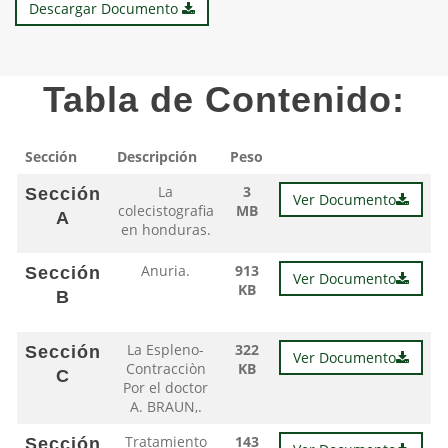
Descargar Documento
Tabla de Contenido:
Sección
Descripción
Peso
La
3
Sección
Ver Documento
colecistografia
MB
A
en honduras.
Anuria.
913
Sección
Ver Documento
KB
B
La Espleno-
322
Sección
Ver Documento
Contracciòn
KB
C
Por el doctor
A. BRAUN,.
Tratamiento
143
Sección