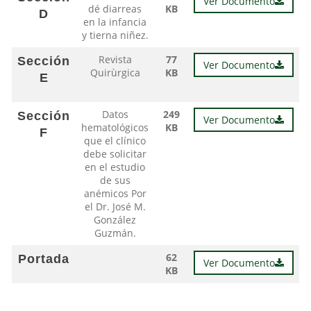
Ver Documento
dé diarreas
KB
D
en la infancia
y tierna niñez.
Revista
77
Sección
Ver Documento
Quirùrgica
KB
E
Datos
249
Sección
Ver Documento
hematológicos
KB
F
que el clínico
debe solicitar
en el estudio
de sus
anémicos Por
el Dr. José M.
González
Guzmán.
62
Portada
Ver Documento
KB