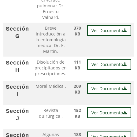
pulmonar Dr.
Ernesto
Valhard.
Breve
370
Sección
Ver Documento
introducción a
KB
G
la entomología
médica. Dr. E.
Martin.
Disolución de
111
Sección
Ver Documento
precipitados en
KB
H
prescripciones.
Moral Médica .
209
Sección
Ver Documento
KB
I
Revista
152
Sección
Ver Documento
quirúrgica .
KB
J
Algunas
183
Sección
Ver Documento