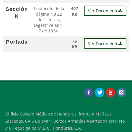
Traducido de la
407
Sección
Ver Documento
página N9 22
KB
N
de "Literary
Digest" re abril
7 de 1934.
75
Portada
Ver Documento
KB
Edificio Colegio Médico de Honduras, frente a Mall Las
Cascadas, CA 6 Bulevar Fuerzas Armadas Apartado Postal No.
810 Tegucigalpa M.D.C., Honduras, C.A.