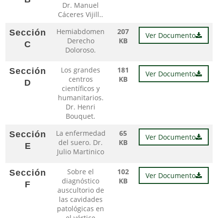
Dr. Manuel
Cáceres Vijill..
Hemiabdomen
207
Sección
Ver Documento
Derecho
KB
C
Doloroso.
Los grandes
181
Sección
Ver Documento
centros
KB
D
científicos y
humanitarios.
Dr. Henri
Bouquet.
La enfermedad
65
Sección
Ver Documento
del suero. Dr.
KB
E
Julio Martinico
Sobre el
102
Sección
Ver Documento
diagnóstico
KB
F
auscultorio de
las cavidades
patológicas en
el vértice