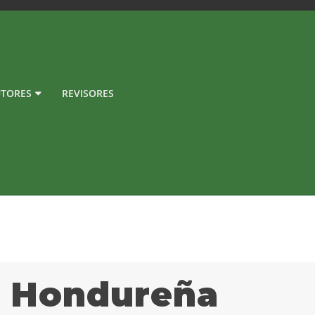
TORES
REVISORES
a Hondureña