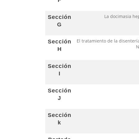
F
La docimasia hep
Sección
G
El tratamiento de la disente
Sección
N
H
Sección
I
Sección
J
Sección
k