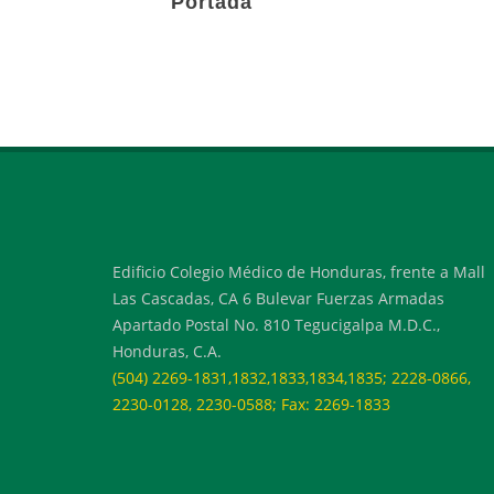
Portada
Edificio Colegio Médico de Honduras, frente a Mall
Las Cascadas, CA 6 Bulevar Fuerzas Armadas
Apartado Postal No. 810 Tegucigalpa M.D.C.,
Honduras, C.A.
(504) 2269-1831,1832,1833,1834,1835; 2228-0866,
2230-0128, 2230-0588; Fax: 2269-1833