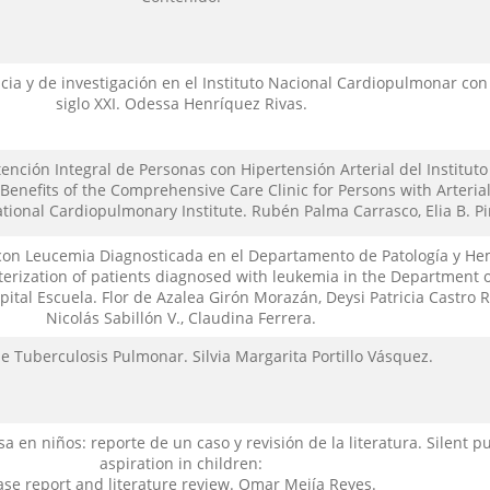
ncia y de investigación en el Instituto Nacional Cardiopulmonar con 
siglo XXI. Odessa Henríquez Rivas.
tención Integral de Personas con Hipertensión Arterial del Institut
enefits of the Comprehensive Care Clinic for Persons with Arteria
tional Cardiopulmonary Institute. Rubén Palma Carrasco, Elia B. P
 con Leucemia Diagnosticada en el Departamento de Patología y H
terization of patients diagnosed with leukemia in the Department 
tal Escuela. Flor de Azalea Girón Morazán, Deysi Patricia Castro 
Nicolás Sabillón V., Claudina Ferrera.
e Tuberculosis Pulmonar. Silvia Margarita Portillo Vásquez.
a en niños: reporte de un caso y revisión de la literatura. Silent 
aspiration in children:
ase report and literature review. Omar Mejía Reyes.