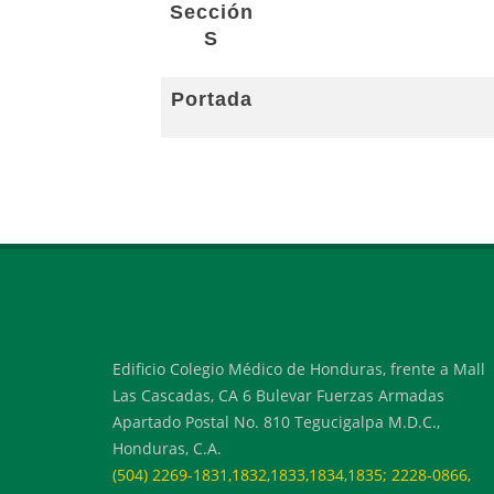
Sección
S
Portada
Edificio Colegio Médico de Honduras, frente a Mall
Las Cascadas, CA 6 Bulevar Fuerzas Armadas
Apartado Postal No. 810 Tegucigalpa M.D.C.,
Honduras, C.A.
(504) 2269-1831,1832,1833,1834,1835; 2228-0866,