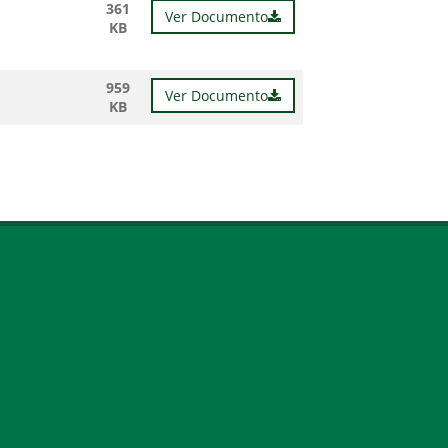
361
Ver Documento
KB
959
Ver Documento
KB