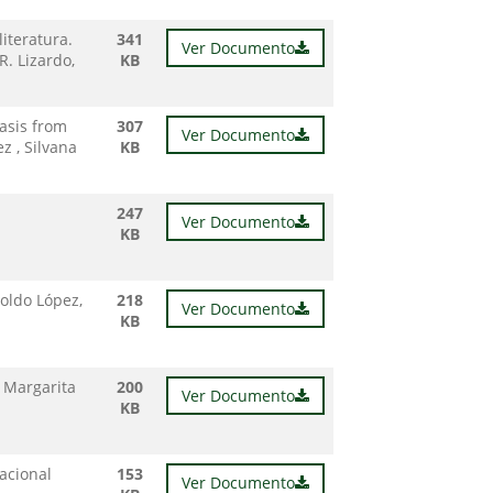
iteratura.
341
Ver Documento
R. Lizardo,
KB
asis from
307
Ver Documento
z , Silvana
KB
247
Ver Documento
KB
oldo López,
218
Ver Documento
KB
 Margarita
200
Ver Documento
KB
acional
153
Ver Documento