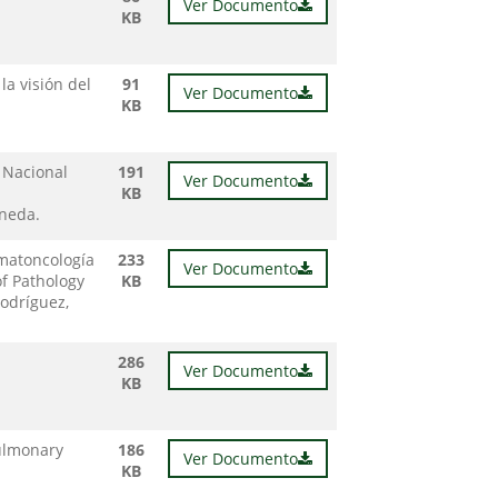
Ver Documento
KB
la visión del
91
Ver Documento
KB
o Nacional
191
Ver Documento
l
KB
ineda.
ematoncología
233
Ver Documento
of Pathology
KB
Rodríguez,
286
Ver Documento
KB
pulmonary
186
Ver Documento
KB