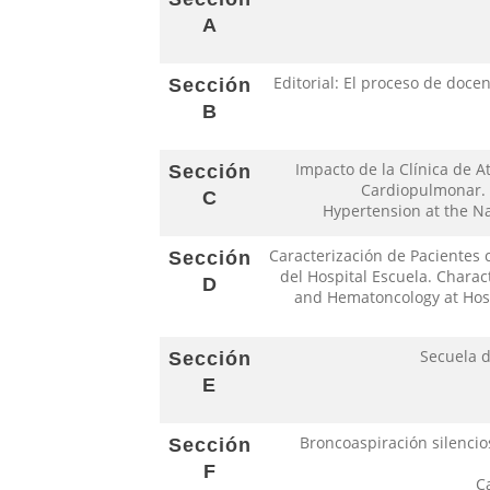
A
Editorial: El proceso de doce
Sección
B
Impacto de la Clínica de A
Sección
Cardiopulmonar. B
C
Hypertension at the Na
Caracterización de Pacientes
Sección
del Hospital Escuela. Charac
D
and Hematoncology at Hospi
Secuela d
Sección
E
Broncoaspiración silencios
Sección
F
C