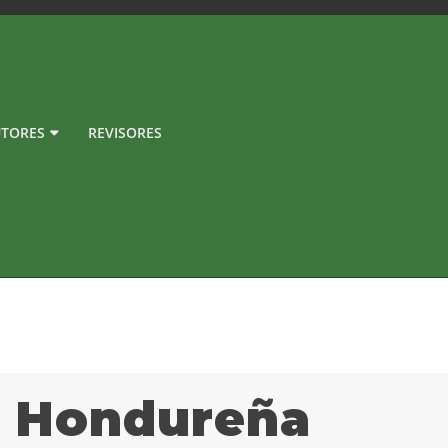
TORES
REVISORES
a Hondureña