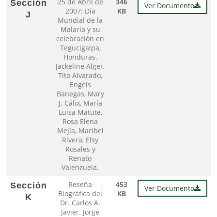
25 de Abril de
346
Sección
Ver Documento
2007: Día
KB
J
Mundial de la
Malaria y su
celebración en
Tegucigalpa,
Honduras.
Jackeline Alger,
Tito Alvarado,
Engels
Banegas, Mary
J. Cálix, María
Luisa Matute,
Rosa Elena
Mejía, Maribel
Rivera, Elsy
Rosales y
Renato
Valenzuela.
Reseña
453
Sección
Ver Documento
Biográfica del
KB
K
Dr. Carlos A.
Javier. Jorge