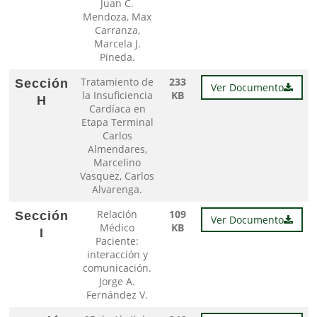
Juan C.
Mendoza, Max
Carranza,
Marcela J.
Pineda.
Tratamiento de
233
Sección
Ver Documento
la Insuficiencia
KB
H
Cardíaca en
Etapa Terminal
Carlos
Almendares,
Marcelino
Vasquez, Carlos
Alvarenga.
Relación
109
Sección
Ver Documento
Médico
KB
I
Paciente:
interacción y
comunicación.
Jorge A.
Fernández V.