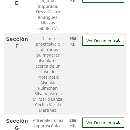
Aguda
KB
E
Supurada.
Deysi Castro
Rodríguez,
Nicolás
Sabillón V..
Disnea
956
Sección
Ver Documento
progresiva e
KB
F
infiltrados
pulmonares
alveolares:
acerca de un
caso de
Proteinosis
Alveolar
Pulmonar.
Silvana Varela
M, Mario Lanza,
Cecilia Varela
Martinez.
Adrenalectomía
256
Sección
Ver Documento
Laparascópica.
KB
G