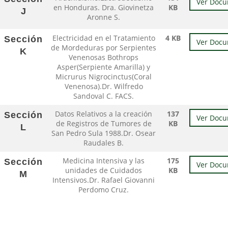
Ver Doc
en Honduras. Dra. Giovinetza
KB
J
Aronne S.
Electricidad en el Tratamiento
4 KB
Sección
Ver Doc
de Mordeduras por Serpientes
K
Venenosas Bothrops
Asper(Serpiente Amarilla) y
Micrurus Nigrocinctus(Coral
Venenosa).Dr. Wilfredo
Sandoval C. FACS.
Datos Relativos a la creación
137
Sección
Ver Doc
de Registros de Tumores de
KB
L
San Pedro Sula 1988.Dr. Osear
Raudales B.
Medicina Intensiva y las
175
Sección
Ver Doc
unidades de Cuidados
KB
M
Intensivos.Dr. Rafael Giovanni
Perdomo Cruz.