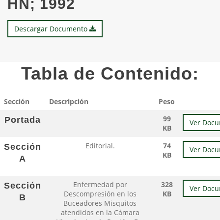
HN; 1992
Descargar Documento
Tabla de Contenido:
Sección
Descripción
Peso
99
Portada
Ver Doc
KB
Editorial.
74
Sección
Ver Doc
KB
A
Enfermedad por
328
Sección
Ver Doc
Descompresión en los
KB
B
Buceadores Misquitos
atendidos en la Cámara