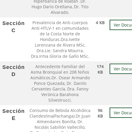
Hiperbarica de Roatán .Dr.
Hugo Darío Orellana, Dr. Tito
Alvarado.
Prevalencia de Anti-cuerpos
4 KB
Sección
Ver Doc
Anti-HTLV-1 en comunidades
C
de la Costa Norte de
Honduras.Dra.Ivette
Lorenzana de Rivera MSc,
Dra.Lie. Sandra Mourra,
Dra.Irma Gloria de Gallo MSc.
Antecedente Familiar del
174
Sección
Ver Doc
Asma Bronquial en 208 Niños
KB
D
Asmáticos.Dr. Osear Armando
Ponce Quezada, Dr. Danilo
Cervantes García, Dra. Fanny
Verónica Barahona
Siívestrucci.
Consumo de Bebida Alcohólica
96
Sección
Ver Doc
Clandestina(Pachanga).Dr.Juan
KB
E
Almendares Bonilla, Dr.
Nicolás Sabillón Vallecillo,