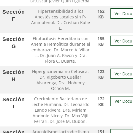
Dr.Oscar Javier Quin Figueroa.
Hipersensibilidad a los
152
Sección
Ver Doc
Anestésicos Locales sin P-
KB
F
Aminofenol. Dr. Cristian Kafie
L.
Eliptocitosis Hereditaria con
155
Sección
Ver Doc
Anemia Hemoíitica durante el
KB
G
embarazo. Dr. Marco A. Villar
L., Dr. Juan A. Pavón y Dra.
Flora C. Duarte.
Hiperglicinemia no Cetósica.
123
Sección
Ver Doc
Dr. Rigoberto Cuéllar
KB
H
Alvarenga, Dra. Nohemy
Ochoa M.
Crecimiento Bacteriano de
172
Sección
Ver Doc
Leche Humana. Dr. Leonardo
KB
I
Lando Rivera, Dra. Miriam
Andonie Nicoly, Dr. Max Vijil
Ferrari, Dr. José M. Dubón.
Aracnidismo:Lactrodectismo
151
Sección