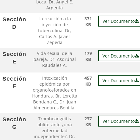
boca. Dr. Ángel E.
Argenta
La reacción a la
371
Sección
Ver Documento
inyección de
KB
D
tuberculina. Dr,
Carlos A. Javier
Zepeda
Vida sexual de la
179
Sección
Ver Documento
pareja. Dr. Asdrúhal
KB
E
Raudales A.
Intoxicación
457
Sección
Ver Documento
epidémica por
KB
F
organofosforados en
Honduras. Br. Loretta
Bendana C., Dr. Juan
Almendares Bonilla.
Tromboangeitis
237
Sección
Ver Documento
obliterante ¿una
KB
G
enfermedad
independiente?. Dr.