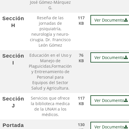
José Gómez-Márquez
G.
Reseña de las
117
Sección
Ver Documento
jornadas de
KB
H
psiquiatría,
neurología y neuro-
cirugia. Dr. Francisco
León Gómez
Educación en el Uso y
76
Sección
Ver Documento
Manejo de
KB
I
Plaguicidas,Formación
y Entrenamiento de
Personal para
Equipos del Sector
Salud y Agricultura.
Servicios que ofrece
117
Sección
Ver Documento
la biblioteca medica
KB
J
de la UNAH a los
médicos.
130
Portada
Ver Documento