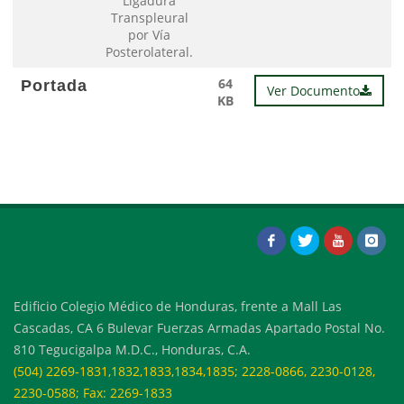
Ligadura
Transpleural
por Vía
Posterolateral.
64
Portada
Ver Documento
KB
Edificio Colegio Médico de Honduras, frente a Mall Las
Cascadas, CA 6 Bulevar Fuerzas Armadas Apartado Postal No.
810 Tegucigalpa M.D.C., Honduras, C.A.
(504) 2269-1831,1832,1833,1834,1835; 2228-0866, 2230-0128,
2230-0588; Fax: 2269-1833