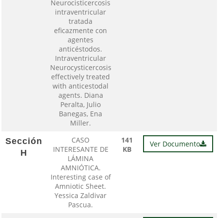
Neurocisticercosis
intraventricular
tratada
eficazmente con
agentes
anticéstodos.
Intraventricular
Neurocysticercosis
effectively treated
with anticestodal
agents. Diana
Peralta, Julio
Banegas, Ena
Miller.
CASO
141
Sección
Ver Documento
INTERESANTE DE
KB
H
LÁMINA
AMNIÓTICA.
Interesting case of
Amniotic Sheet.
Yessica Zaldivar
Pascua.