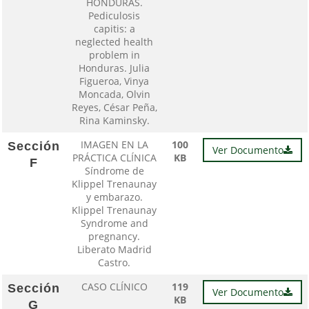
HONDURAS.
Pediculosis
capitis: a
neglected health
problem in
Honduras. Julia
Figueroa, Vinya
Moncada, Olvin
Reyes, César Peña,
Rina Kaminsky.
IMAGEN EN LA
100
Sección
Ver Documento
PRÁCTICA CLÍNICA
KB
F
Síndrome de
Klippel Trenaunay
y embarazo.
Klippel Trenaunay
Syndrome and
pregnancy.
Liberato Madrid
Castro.
CASO CLÍNICO
119
Sección
Ver Documento
KB
G