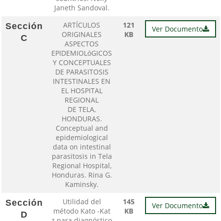
Janeth Sandoval.
ARTÍCULOS
121
Sección
Ver Documento
ORIGINALES
KB
C
ASPECTOS
EPIDEMIOLóGICOS
Y CONCEPTUALES
DE PARASITOSIS
INTESTINALES EN
EL HOSPITAL
REGIONAL
DE TELA,
HONDURAS.
Conceptual and
epidemiological
data on intestinal
parasitosis in Tela
Regional Hospital,
Honduras. Rina G.
Kaminsky.
Utilidad del
145
Sección
Ver Documento
método Kato -Kat
KB
D
z para diagnóstico