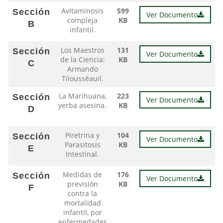
Avitaminosis
599
Sección
Ver Documento
compleja
KB
B
infantil.
Los Maestros
131
Sección
Ver Documento
de la Ciencia:
KB
C
Armando
Tiíousséauil.
La Marihuana,
223
Sección
Ver Documento
yerba asesina.
KB
D
Piretrina y
104
Sección
Ver Documento
Parasitosis
KB
E
Intestinal.
Medidas de
176
Sección
Ver Documento
previsión
KB
F
contra la
mortalidad
infantil, por
enfermedades