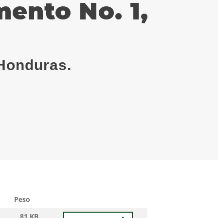
mento No. 1,
Honduras.
Peso
81 KB