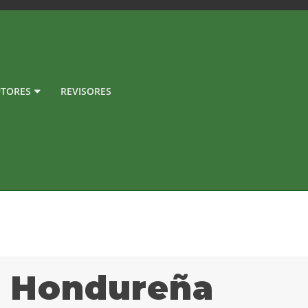
TORES
REVISORES
a Hondureña