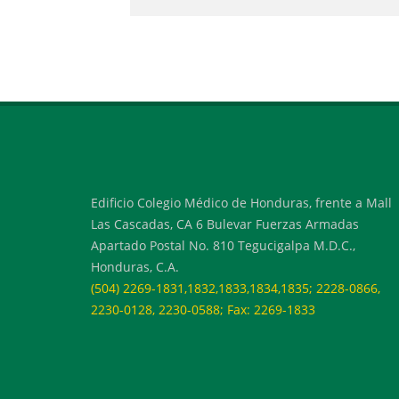
Edificio Colegio Médico de Honduras, frente a Mall
Las Cascadas, CA 6 Bulevar Fuerzas Armadas
Apartado Postal No. 810 Tegucigalpa M.D.C.,
Honduras, C.A.
(504) 2269-1831,1832,1833,1834,1835; 2228-0866,
2230-0128, 2230-0588; Fax: 2269-1833