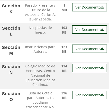
Pasado, Presente y
1
Sección
Ver Documento
Futuro de la
MB
K
Autopsia. Carlos A.
Javier Zepeda.
Neoplasias de
103
Sección
Ver Documento
hueso.
KB
L
Instrucciones para
123
Sección
Ver Documento
Autores.
KB
M
Colegio Médico de
134
Sección
Ver Documento
Honduras. Centro
KB
N
Nacional de
Educación Médica
Continua.
Lista de Cotejo
396
Sección
Ver Documento
para Autores, Lo
KB
O
cotidiano
trascendente No.