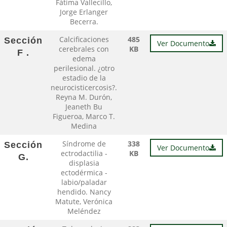
Fátima Vallecillo,
Jorge Erlanger
Becerra.
Calcificaciones
485
Sección
Ver Documento
cerebrales con
KB
F .
edema
perilesional. ¿otro
estadio de la
neurocisticercosis?.
Reyna M. Durón,
Jeaneth Bu
Figueroa, Marco T.
Medina
Síndrome de
338
Sección
Ver Documento
ectrodactilia -
KB
G.
displasia
ectodérmica -
labio/paladar
hendido. Nancy
Matute, Verónica
Meléndez