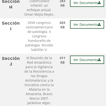
Tuberculosis
283
Sección
Ver Documento
infantil: un
KB
H
enfoque actual.
Omar Mejía Reyes.
XXVII congreso
603
Sección
Ver Documento
centroamericano
KB
I
de patología. II
congreso
hondureño de
patología. Nicolás
Sabillón V.
VI Reunión de la
411
Sección
Ver Documento
Red Amazónica
KB
J
para la Vigilancia
de la Resistencia a
las Drogas
Antimaláricas y la
Iniciativa contra la
Malaria en la
Amazonía, Brasil,
Marzo 2007.
Jackeline Alger.