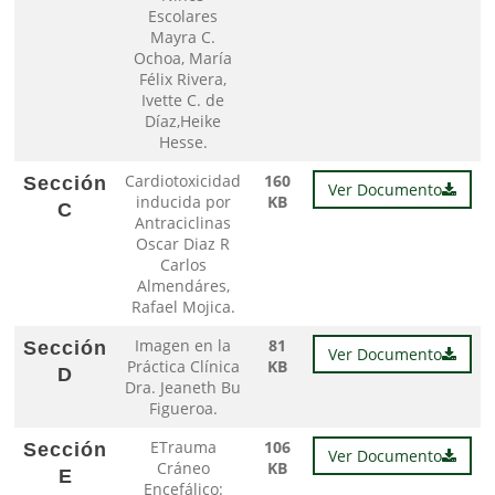
Escolares
Mayra C.
Ochoa, María
Félix Rivera,
Ivette C. de
Díaz,Heike
Hesse.
Cardiotoxicidad
160
Sección
Ver Documento
inducida por
KB
C
Antraciclinas
Oscar Diaz R
Carlos
Almendáres,
Rafael Mojica.
Imagen en la
81
Sección
Ver Documento
Práctica Clínica
KB
D
Dra. Jeaneth Bu
Figueroa.
ETrauma
106
Sección
Ver Documento
Cráneo
KB
E
Encefálico: