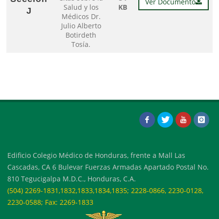
Ver Documento
Salud y los
KB
J
Médicos Dr.
Julio Alberto
Botirdeth
Tosía.
Edificio Colegio Médico de Honduras, frente a Mall Las
Cascadas, CA 6 Bulevar Fuerzas Armadas Apartado Postal No.
810 Tegucigalpa M.D.C., Honduras, C.A.
(504) 2269-1831,1832,1833,1834,1835; 2228-0866, 2230-0128,
2230-0588; Fax: 2269-1833