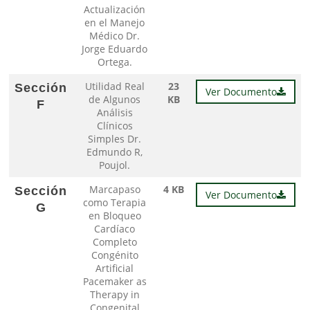
Actualización
en el Manejo
Médico Dr.
Jorge Eduardo
Ortega.
Utilidad Real
23
Sección
Ver Documento
de Algunos
KB
F
Análisis
Clínicos
Simples Dr.
Edmundo R,
Poujol.
Marcapaso
4 KB
Sección
Ver Documento
como Terapia
G
en Bloqueo
Cardíaco
Completo
Congénito
Artificial
Pacemaker as
Therapy in
Congenital